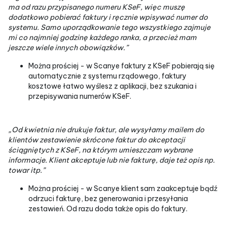
ma od razu przypisanego numeru KSeF, więc muszę
dodatkowo pobierać faktury i ręcznie wpisywać numer do
systemu. Samo uporządkowanie tego wszystkiego zajmuje
mi co najmniej godzinę każdego ranka, a przecież mam
jeszcze wiele innych obowiązków.”
Można prościej - w Scanye faktury z KSeF pobierają się
automatycznie z systemu rządowego, faktury
kosztowe łatwo wyślesz z aplikacji, bez szukania i
przepisywania numerów KSeF.
„Od kwietnia nie drukuje faktur, ale wysyłamy mailem do
klientów zestawienie skrócone faktur do akceptacji
ściągniętych z KSeF, na którym umieszczam wybrane
informacje. Klient akceptuje lub nie fakturę, daje też opis np.
towar itp.”
Można prościej - w Scanye klient sam zaakceptuje bądź
odrzuci fakturę, bez generowania i przesyłania
zestawień. Od razu doda także opis do faktury.