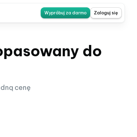
Wypróbuj za darmo
Zaloguj się
dopasowany do
ładną cenę