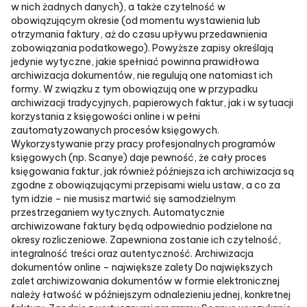
w nich żadnych danych), a także czytelność w
obowiązującym okresie (od momentu wystawienia lub
otrzymania faktury, aż do czasu upływu przedawnienia
zobowiązania podatkowego). Powyższe zapisy określają
jedynie wytyczne, jakie spełniać powinna prawidłowa
archiwizacja dokumentów, nie regulują one natomiast ich
formy. W związku z tym obowiązują one w przypadku
archiwizacji tradycyjnych, papierowych faktur, jak i w sytuacji
korzystania z księgowości online i w pełni
zautomatyzowanych procesów księgowych.
Wykorzystywanie przy pracy profesjonalnych programów
księgowych (np. Scanye) daje pewność, że cały proces
księgowania faktur, jak również późniejsza ich archiwizacja są
zgodne z obowiązującymi przepisami wielu ustaw, a co za
tym idzie – nie musisz martwić się samodzielnym
przestrzeganiem wytycznych. Automatycznie
archiwizowane faktury będą odpowiednio podzielone na
okresy rozliczeniowe. Zapewniona zostanie ich czytelność,
integralność treści oraz autentyczność. Archiwizacja
dokumentów online – największe zalety Do największych
zalet archiwizowania dokumentów w formie elektronicznej
należy łatwość w późniejszym odnalezieniu jednej, konkretnej