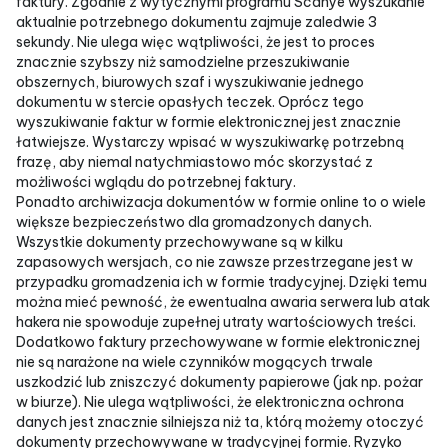
faktury. Zgodnie z wytycznymi programu Scanye wyszukanie
aktualnie potrzebnego dokumentu zajmuje zaledwie 3
sekundy. Nie ulega więc wątpliwości, że jest to proces
znacznie szybszy niż samodzielne przeszukiwanie
obszernych, biurowych szaf i wyszukiwanie jednego
dokumentu w stercie opasłych teczek. Oprócz tego
wyszukiwanie faktur w formie elektronicznej jest znacznie
łatwiejsze. Wystarczy wpisać w wyszukiwarkę potrzebną
frazę, aby niemal natychmiastowo móc skorzystać z
możliwości wglądu do potrzebnej faktury.
Ponadto archiwizacja dokumentów w formie online to o wiele
większe bezpieczeństwo dla gromadzonych danych.
Wszystkie dokumenty przechowywane są w kilku
zapasowych wersjach, co nie zawsze przestrzegane jest w
przypadku gromadzenia ich w formie tradycyjnej. Dzięki temu
można mieć pewność, że ewentualna awaria serwera lub atak
hakera nie spowoduje zupełnej utraty wartościowych treści.
Dodatkowo faktury przechowywane w formie elektronicznej
nie są narażone na wiele czynników mogących trwale
uszkodzić lub zniszczyć dokumenty papierowe (jak np. pożar
w biurze). Nie ulega wątpliwości, że elektroniczna ochrona
danych jest znacznie silniejsza niż ta, którą możemy otoczyć
dokumenty przechowywane w tradycyjnej formie. Ryzyko